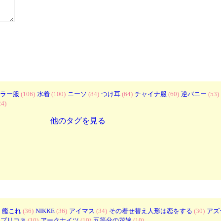
ラー服
(106)
水着
(100)
ニーソ
(84)
つけ耳
(64)
チャイナ服
(60)
逆バニー
(53)
24)
他のタグを見る
艦これ
(36)
NIKKE
(36)
アイマス
(34)
その着せ替え人形は恋をする
(30)
アズ
プリコネ
(10)
アークナイツ
(10)
五等分の花嫁
(10)