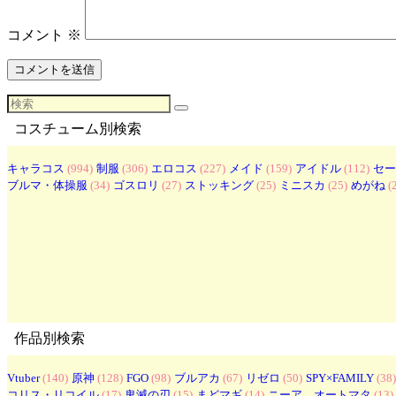
コメント
※
コスチューム別検索
キャラコス
(994)
制服
(306)
エロコス
(227)
メイド
(159)
アイドル
(112)
セー
ブルマ・体操服
(34)
ゴスロリ
(27)
ストッキング
(25)
ミニスカ
(25)
めがね
(
作品別検索
Vtuber
(140)
原神
(128)
FGO
(98)
ブルアカ
(67)
リゼロ
(50)
SPY×FAMILY
(38)
コリス・リコイル
(17)
鬼滅の刃
(15)
まどマギ
(14)
ニーア オートマタ
(13)