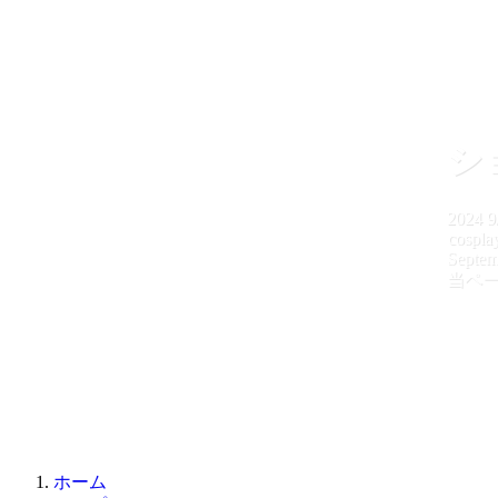
シ
2024
9
cospla
Septem
当ペ
ホーム