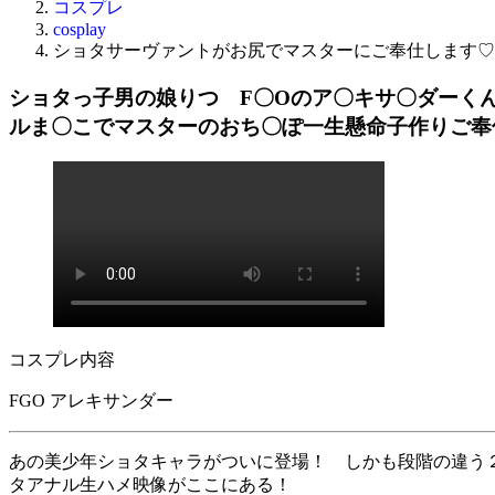
コスプレ
cosplay
ショタサーヴァントがお尻でマスターにご奉仕します♡
ショタっ子男の娘りつ F〇Oのア〇キサ〇ダーく
ルま〇こでマスターのおち〇ぽ一生懸命子作りご
コスプレ内容
FGO アレキサンダー
あの美少年ショタキャラがついに登場！ しかも段階の違う
タアナル生ハメ映像がここにある！