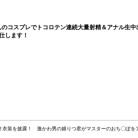
んのコスプレでトコロテン連続大量射精＆アナル生中
奉仕します！
２衣装を披露！ 激かわ男の娘りつ君がマスターのおち〇ぽを