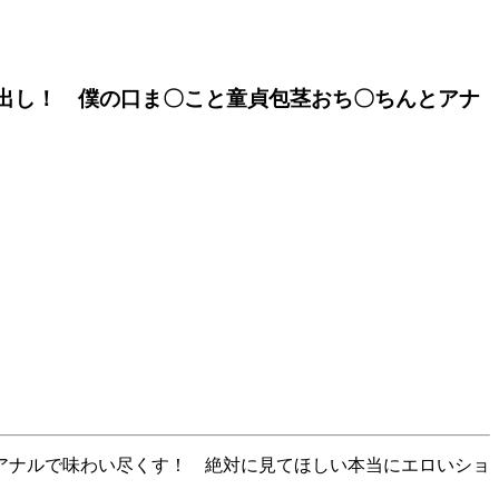
出し！ 僕の口ま〇こと童貞包茎おち〇ちんとアナ
アナルで味わい尽くす！ 絶対に見てほしい本当にエロいショ