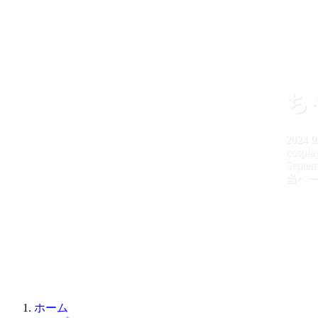
ち
2024
9
cospla
Septem
当ペ
ホーム