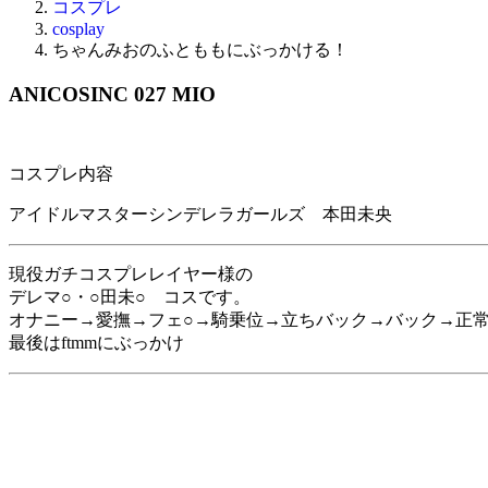
コスプレ
cosplay
ちゃんみおのふとももにぶっかける！
ANICOSINC 027 MIO
コスプレ内容
アイドルマスターシンデレラガールズ 本田未央
現役ガチコスプレレイヤー様の
デレマ○・○田未○ コスです。
オナニー→愛撫→フェ○→騎乗位→立ちバック→バック→正
最後はftmmにぶっかけ