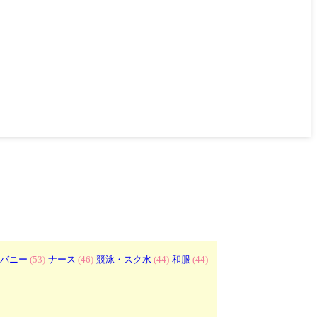
バニー
(53)
ナース
(46)
競泳・スク水
(44)
和服
(44)