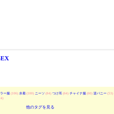
EX
ラー服
(106)
水着
(100)
ニーソ
(84)
つけ耳
(64)
チャイナ服
(60)
逆バニー
(53)
24)
他のタグを見る